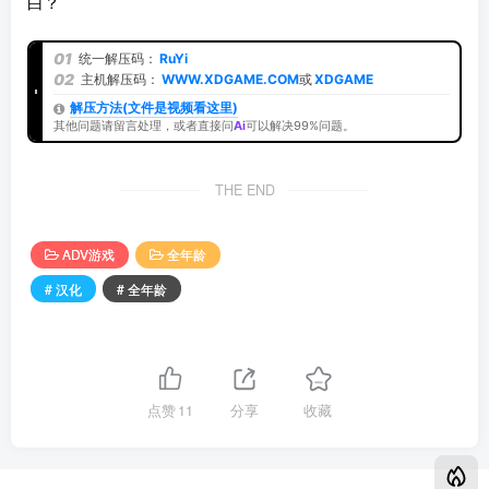
白？
01
统一解压码：
RuYi
02
主机解压码：
WWW.XDGAME.COM
或
XDGAME
解压方法(文件是视频看这里)
其他问题请留言处理，或者直接问
Ai
可以解决99%问题。
THE END
ADV游戏
全年龄
# 汉化
# 全年龄
点赞
11
分享
收藏