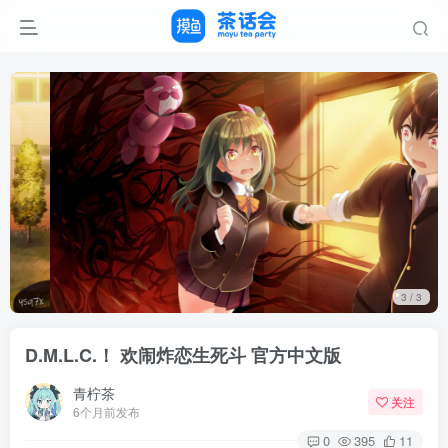
3
/ 3
D.M.L.C.！ 欢闹炸恋生死斗 官方中文版
青柠茶
关注
6个月前发布
0
395
11