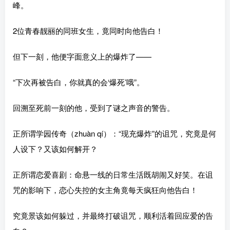
峰。
2位青春靓丽的同班女生，竟同时向他告白！
但下一刻，他便字面意义上的爆炸了——
“下次再被告白，你就真的会‘爆死’哦”。
回溯至死前一刻的他，受到了谜之声音的警告。
正所谓学园传奇（zhuàn qí）：“现充爆炸”的诅咒，究竟是何
人设下？又该如何解开？
正所谓恋爱喜剧：命悬一线的日常生活既胡闹又好笑。在诅
咒的影响下，恋心失控的女主角竟每天疯狂向他告白！
究竟景该如何躲过，并最终打破诅咒，顺利活着回应爱的告